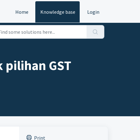
Home
Knowledge base
Login
 pilihan GST
Print