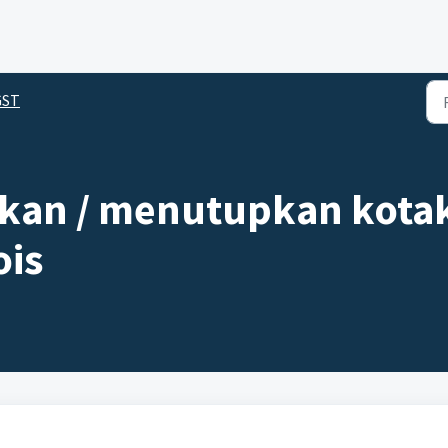
GST
kan / menutupkan kotak
ois