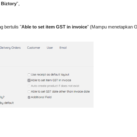
 Biztory
"。
 bertulis "
Able to set item GST in invoice
" (Mampu menetapkan 