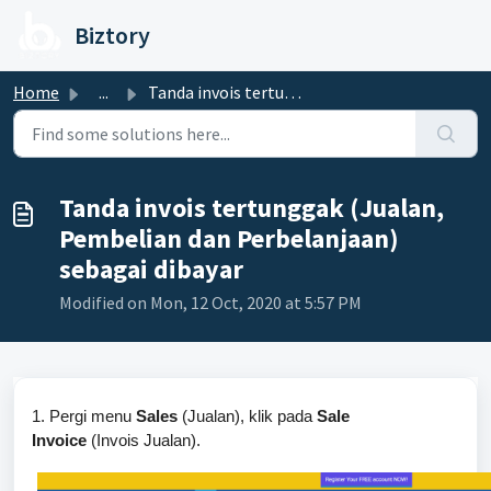
Skip to main content
Biztory
Home
...
Tanda invois tertunggak (Jualan, Pembelian dan Perbelanja...
Tanda invois tertunggak (Jualan,
Pembelian dan Perbelanjaan)
sebagai dibayar
Modified on Mon, 12 Oct, 2020 at 5:57 PM
1. Pergi menu
Sales
(Jualan), klik pada
Sale
Invoice
(Invois Jualan).