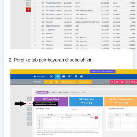
2. Pergi ke tab pembayaran di sebelah kiri.